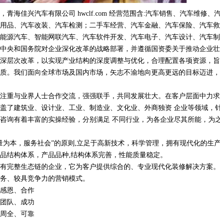
青海佳兴汽车有限公司 hwclf.com 经营范围含:汽车销售、汽车维修、
用品、汽车改装、汽车检测；二手车经营、汽车金融、汽车保险、汽车救
能源汽车、智能网联汽车、汽车软件开发、汽车电子、汽车设计、汽车制
中央和国务院对企业深化改革的战略部署，并遵循国资委关于推动企业壮
深层次改革，以实现产业结构的深度调整与优化，合理配置各项资源，旨
质。我们面向全球市场及国内市场，矢志不渝地向更高更远的目标迈进，
注重与业界人士合作交流，强强联手，共同发展壮大。在客户层面中力求
盖了建筑业、设计业、工业、制造业、文化业、外商独资 企业等领域，
咨询有着丰富的实操经验，分别满足 不同行业，为各企业尽其所能，为
量为本，服务社会”的原则,立足于高新技术，科学管理，拥有现代化的生
品结构体系，产品品种,结构体系完善，性能质量稳定。
有完整生态链的企业，它为客户提供综合的、专业现代化装修解决方案。
务、较具竞争力的营销模式。
感恩、合作
团队、成功
周全、可靠